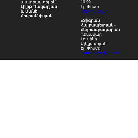
պատրաստել են՝
10 99
Լիլիթ Ղազարյան
Էլ. Փոստ`
և Մանե
info@mskh.am
Հովհաննիսյան
«Տիգրան
Հայրապետյան»
մեդիագրադարան
Ղեկավար՝
Լուսինե
Ալեքսանյան
Էլ․ Փոստ:
l.aleqsanyan@mskh.am