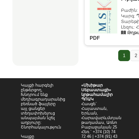
Բաժին
Կարգ:
Տարեթի
Լեզու: 
Թղթա
PDF
1
2
Կայքի հարգելի
«Մխիթար
ընթերցող,
Սեբաստացի»
Խնդրում ենք
կրթահամալիր
մեդիագրադարանից
ՊՈԱԿ
բեռնած ֆայլերը
Հասցե`
այլ ցանցեր
Հայաստան,
տեղափոխելուց
Երևան,
անպայման նշել
Հարավարևմտյան
աղբյուրը:
թաղամաս, Առնո
Շնորհակալություն
Բաբաջանյան 25
Հեռ.` +374 (10) 74
Կայքը
72 46 | +374 (91) 43