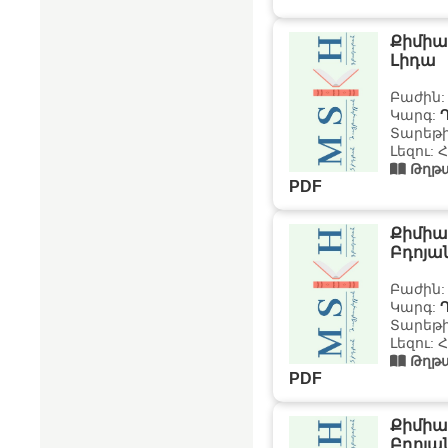
Քիմիա 
Լիդա
Բաժին
Կարգ:
Տարեթի
Լեզու: 
Թղթա
PDF
Քիմիա
Բդոյան
Բաժին
Կարգ:
Տարեթի
Լեզու: 
Թղթա
PDF
Քիմիա
Բդոյան