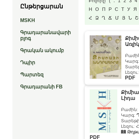
Բոլորը
(
.
1
2
3
4
Ընթերցարան
Н
О
П
Р
С
Т
У
Я
Հ
Ձ
Ղ
Ճ
Մ
Յ
Ն
Շ
MSKH
Գրադարանավարի
բլոգ
Քիմի
Առլի
Գրական ակումբ
Բաժի
Կարգ
Դպիր
Տարեթ
Լեզու
Պարտեզ
PDF
Գրադարանի FB
Քիմիա 
Լիդա
Բաժին
Կարգ:
Տարեթի
Լեզու: 
Թղթա
PDF