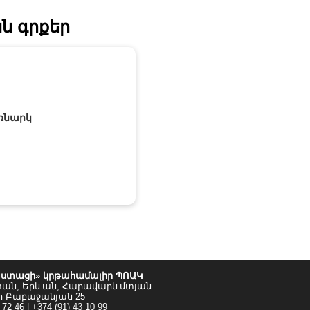
ն գրքեր
ռնարկ
ստացի» կրթահամալիր ՊՈԱԿ
տան, Երևան, Հարավարևմտյան
ո Բաբաջանյան 25
 72 46 | +374 (91) 43 10 99