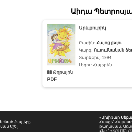
Աիդա Պետրոսյա
Արևքուրիկ
Բաժին:
Հայոց լեզու
Կարգ:
Ուսումնական ձե
Տարեթիվ: 1994
Լեզու: Հայերեն
Թղթային
PDF
«Մխիթար Սեբա
եռնած ֆայլերը
Հասցե` Հայաս
ման նշել
թաղամաս, Առն
Հեռ.` +374 (10) 74