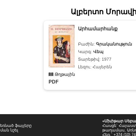
Ալբերտո Մորավի
Արհամարհանք
Բաժին:
Գրականություն
Կարգ:
Վեպ
Տարեթիվ: 1977
Լեզու: Հայերեն
Թղթային
PDF
«Մխիթար Սեբա
եռնած ֆայլերը
Հասցե` Հայաս
ման նշել
թաղամաս, Առն
Հեռ.` +374 (10) 74