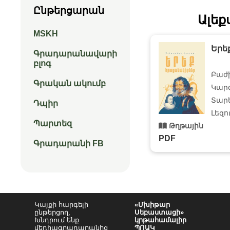
Ընթերցարան
Ալեք
MSKH
Երե
Գրադարանավարի
բլոգ
Բաժ
Գրական ակումբ
Կար
Տարե
Դպիր
Լեզո
Պարտեզ
Թղթային
PDF
Գրադարանի FB
Կայքի հարգելի
«Մխիթար
ընթերցող,
Սեբաստացի»
Խնդրում ենք
կրթահամալիր
մեդիագրադարանից
ՊՈԱԿ