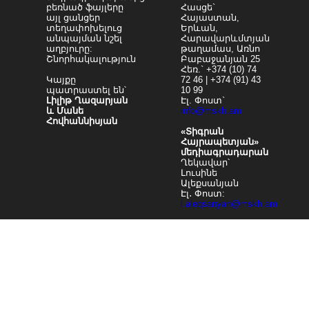
բեռնած ֆայլերը
Հասցե`
այլ ցանցեր
Հայաստան,
տեղափոխելուց
Երևան,
անպայման նշել
Հարավարևմտյան
աղբյուրը:
թաղամաս, Առնո
Շնորհակալություն
Բաբաջանյան 25
Հեռ.` +374 (10) 74
Կայքը
72 46 | +374 (91) 43
պատրաստել են՝
10 99
Լիլիթ Ղազարյան
Էլ. Փոստ`
և Մանե
info@mskh.am
Հովհաննիսյան
«Տիգրան
Հայրապետյան»
մեդիագրադարան
Ղեկավար՝
Լուսինե
Ալեքսանյան
Էլ․ Փոստ:
l.aleqsanyan@mskh.am