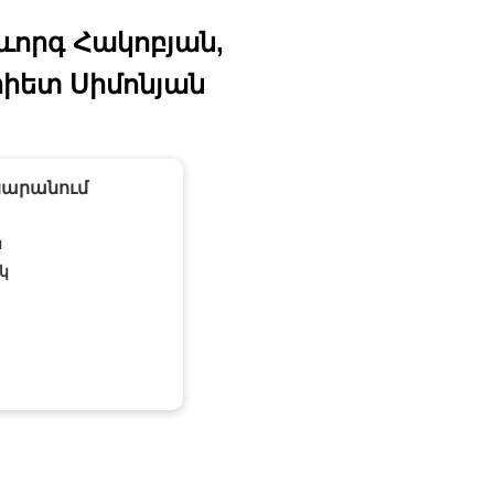
ևորգ Հակոբյան,
րիետ Սիմոնյան
ասարանում
ն
կ