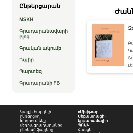
Ընթերցարան
Ժան
MSKH
Զ
Գրադարանավարի
բլոգ
Բ
Գրական ակումբ
Կ
Տա
Դպիր
Լե
Պարտեզ
Գրադարանի FB
Կայքի հարգելի
«Մխիթար
ընթերցող,
Սեբաստացի»
Խնդրում ենք
կրթահամալիր
մեդիագրադարանից
ՊՈԱԿ
բեռնած ֆայլերը
Հասցե`