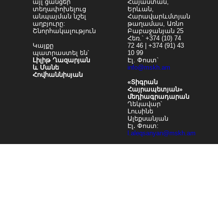
այլ ցանցեր
Հայաստան,
տեղափոխելուց
Երևան,
անպայման նշել
Հարավարևմտյան
աղբյուրը:
թաղամաս, Առնո
Շնորհակալություն
Բաբաջանյան 25
Հեռ.` +374 (10) 74
Կայքը
72 46 | +374 (91) 43
պատրաստել են՝
10 99
Լիլիթ Ղազարյան
Էլ. Փոստ`
և Մանե
info@mskh.am
Հովհաննիսյան
«Տիգրան
Հայրապետյան»
մեդիագրադարան
Ղեկավար՝
Լուսինե
Ալեքսանյան
Էլ․ Փոստ:
l.aleqsanyan@mskh.am