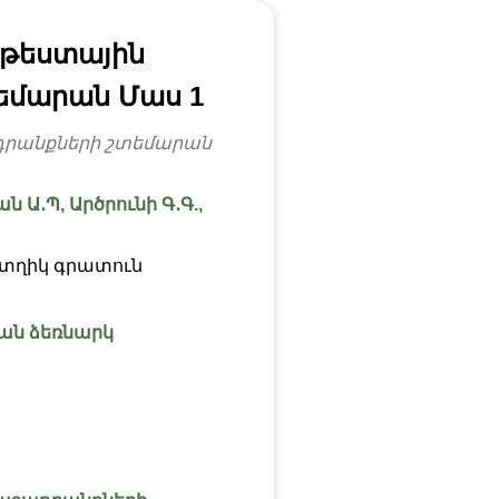
 թեստային
եմարան Մաս 1
դրանքների շտեմարան
ն Ա․Պ, Արծրունի Գ․Գ.,
տղիկ գրատուն
ան ձեռնարկ