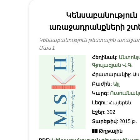
Կենսաբանություն
առաջադրանքների շտ
Կենսաբանություն թեստային առաջա
Մաս 1
Հեղինակ:
Անտոնյա
Գյուլազյան Վ․Գ.
Հրատարակիչ:
Աս
Բաժին:
Այլ
Կարգ:
Ուսումնակ
Լեզու:
Հայերեն
Էջեր:
302
Տարեթիվ:
2015 թ.
Թղթային