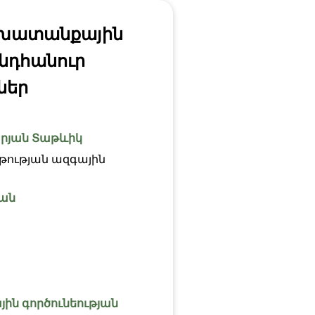
շխատանքային
ընդհանուր
ներ
րյան Տաթևիկ
թության ազգային
ան
ն գործունեության