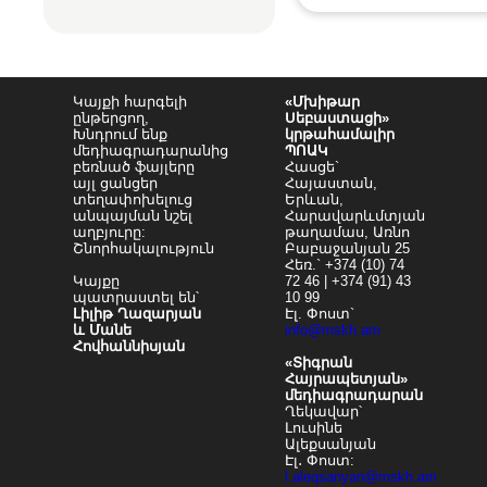
Կայքի հարգելի
«Մխիթար
ընթերցող,
Սեբաստացի»
Խնդրում ենք
կրթահամալիր
մեդիագրադարանից
ՊՈԱԿ
բեռնած ֆայլերը
Հասցե`
այլ ցանցեր
Հայաստան,
տեղափոխելուց
Երևան,
անպայման նշել
Հարավարևմտյան
աղբյուրը:
թաղամաս, Առնո
Շնորհակալություն
Բաբաջանյան 25
Հեռ.` +374 (10) 74
Կայքը
72 46 | +374 (91) 43
պատրաստել են՝
10 99
Լիլիթ Ղազարյան
Էլ. Փոստ`
և Մանե
info@mskh.am
Հովհաննիսյան
«Տիգրան
Հայրապետյան»
մեդիագրադարան
Ղեկավար՝
Լուսինե
Ալեքսանյան
Էլ․ Փոստ:
l.aleqsanyan@mskh.am