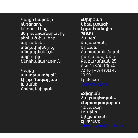
Կայքի հարգելի
«Մխիթար
ընթերցող,
Սեբաստացի»
Խնդրում ենք
կրթահամալիր
մեդիագրադարանից
ՊՈԱԿ
բեռնած ֆայլերը
Հասցե`
այլ ցանցեր
Հայաստան,
տեղափոխելուց
Երևան,
անպայման նշել
Հարավարևմտյան
աղբյուրը:
թաղամաս, Առնո
Շնորհակալություն
Բաբաջանյան 25
Հեռ.` +374 (10) 74
Կայքը
72 46 | +374 (91) 43
պատրաստել են՝
10 99
Լիլիթ Ղազարյան
Էլ. Փոստ`
և Մանե
info@mskh.am
Հովհաննիսյան
«Տիգրան
Հայրապետյան»
մեդիագրադարան
Ղեկավար՝
Լուսինե
Ալեքսանյան
Էլ․ Փոստ:
l.aleqsanyan@mskh.am