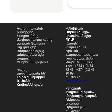
Կայքի հարգելի
«Մխիթար
ընթերցող,
Սեբաստացի»
Խնդրում ենք
կրթահամալիր
մեդիագրադարանից
ՊՈԱԿ
բեռնած ֆայլերը
Հասցե`
այլ ցանցեր
Հայաստան,
տեղափոխելուց
Երևան,
անպայման նշել
Հարավարևմտյան
աղբյուրը:
թաղամաս, Առնո
Շնորհակալություն
Բաբաջանյան 25
Հեռ.` +374 (10) 74
Կայքը
72 46 | +374 (91) 43
պատրաստել են՝
10 99
Լիլիթ Ղազարյան
Էլ. Փոստ`
և Մանե
info@mskh.am
Հովհաննիսյան
«Տիգրան
Հայրապետյան»
մեդիագրադարան
Ղեկավար՝
Լուսինե
Ալեքսանյան
Էլ․ Փոստ: