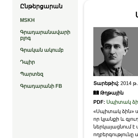
Ընթերցարան
MSKH
Գրադարանավարի
բլոգ
Գրական ակումբ
Դպիր
Պարտեզ
Տարեթիվ:
2014 թ.
Գրադարանի FB
Թղթային
PDF:
Սպիտակ ձի
«Սպիտակ ձին» ս
որ կյանքի և գյո
ներկայացնում է
ողբերգությունը