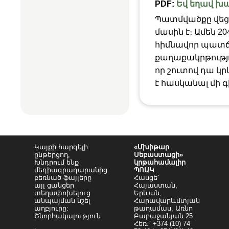
PDF:
Եվ եղավ խ
Պատմվածքը վեց 
մասին է։ Ամեն 2
հիմնավոր պատճա
քաղաքակրթությու
որ շուտով դա կր
է հասկանալ մի 
Կայքի հարգելի
«Մխիթար
ընթերցող,
Սեբաստացի»
Խնդրում ենք
կրթահամալիր
մեդիագրադարանից
ՊՈԱԿ
բեռնած ֆայլերը
Հասցե`
այլ ցանցեր
Հայաստան,
տեղափոխելուց
Երևան,
անպայման նշել
Հարավարևմտյան
աղբյուրը:
թաղամաս, Առնո
Շնորհակալություն
Բաբաջանյան 25
Հեռ.` +374 (10) 74