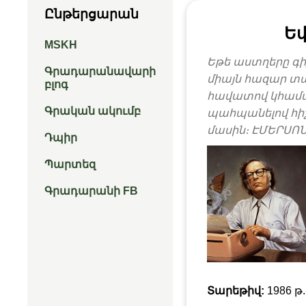
Ընթերցարան
Ե
MSKH
Եթե աստղերը գի
Գրադարանավարի
միայն հազար տա
բլոգ
հավատով կհամակ
Գրական ակումբ
պահպանելով հիշ
մասին։ ԷՄԵՐՍՈ
Դպիր
Պարտեզ
Գրադարանի FB
Տարեթիվ:
1986 թ.