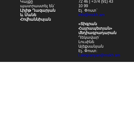
Կայքը
72 46 | +374 (91) 43
պատրաստել են՝
10 99
Լիլիթ Ղազարյան
Էլ. Փոստ`
և Մանե
info@mskh.am
Հովհաննիսյան
«Տիգրան
Հայրապետյան»
մեդիագրադարան
Ղեկավար՝
Լուսինե
Ալեքսանյան
Էլ․ Փոստ:
l.aleqsanyan@mskh.am