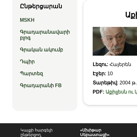
Ընթերցարան
Աք
MSKH
Գրադարանավարի
բլոգ
Գրական ակումբ
Դպիր
Լեզու:
Հայերեն
Պարտեզ
Էջեր:
10
Տարեթիվ:
2004 թ.
Գրադարանի FB
PDF:
Աքիլլեսն ու
Կայքի հարգելի
«Մխիթար
ընթերցող,
Սեբաստացի»