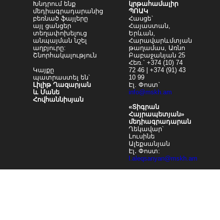
Խնդրում ենք
կրթահամալիր
մեդիագրադարանից
ՊՈԱԿ
բեռնած ֆայլերը
Հասցե`
այլ ցանցեր
Հայաստան,
տեղափոխելուց
Երևան,
անպայման նշել
Հարավարևմտյան
աղբյուրը:
թաղամաս, Առնո
Շնորհակալություն
Բաբաջանյան 25
Հեռ.` +374 (10) 74
Կայքը
72 46 | +374 (91) 43
պատրաստել են՝
10 99
Լիլիթ Ղազարյան
Էլ. Փոստ`
և Մանե
info@mskh.am
Հովհաննիսյան
«Տիգրան
Հայրապետյան»
մեդիագրադարան
Ղեկավար՝
Լուսինե
Ալեքսանյան
Էլ․ Փոստ:
l.aleqsanyan@mskh.am