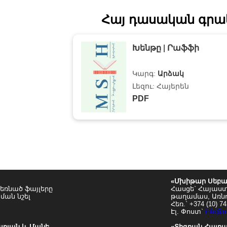
Հայ դասական գրա
Խենթը
|
Րաֆֆի
Կարգ:
Արձակ
Լեզու: Հայերեն
PDF
«Մխիթար Սեբա
եռնած ֆայլերը
Հասցե` Հայաս
ման նշել
թաղամաս, Առն
Հեռ.` +374 (10) 74
Էլ. Փոստ`
info@
արյան և Մանե
«Տիգրան Հայր