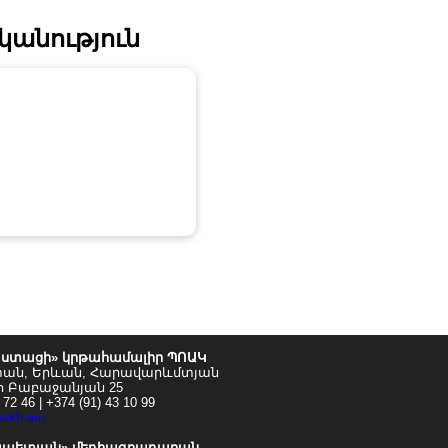
կանություն
ստացի» կրթահամալիր ՊՈԱԿ
տան, Երևան, Հարավարևմտյան
ո Բաբաջանյան 25
 72 46 | +374 (91) 43 10 99
mskh.am
ապետյան» մեդիագրադարան