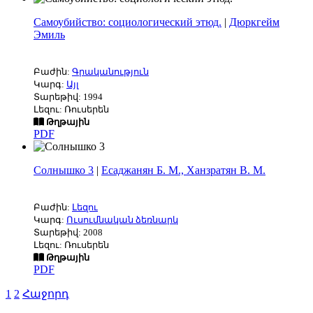
Самоубийство: социологический этюд.
|
Дюркгейм
Эмиль
Բաժին:
Գրականություն
Կարգ:
Այլ
Տարեթիվ: 1994
Լեզու: Ռուսերեն
Թղթային
PDF
Солнышко 3
|
Есаджанян Б. М., Ханзратян В. М.
Բաժին:
Լեզու
Կարգ:
Ուսումնական ձեռնարկ
Տարեթիվ: 2008
Լեզու: Ռուսերեն
Թղթային
PDF
1
2
Հաջորդ