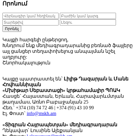
Որոնում
Որոնել
Կայքի հարգելի ընթերցող,
Խնդրում ենք մեդիագրադարանից բեռնած ֆայլերը
այլ ցանցեր տեղափոխելուց անպայման նշել
աղբյուրը:
Շնորհակալություն
Կայքը պատրաստել են՝
Լիլիթ Ղազարյան և Մանե
Հովհաննիսյան
«Մխիթար Սեբաստացի» կրթահամալիր ՊՈԱԿ
Հասցե` Հայաստան, Երևան, Հարավարևմտյան
թաղամաս, Առնո Բաբաջանյան 25
Հեռ.` +374 (10) 74 72 46 | +374 (91) 43 10 99
Էլ. Փոստ`
info@mskh.am
«Տիգրան Հայրապետյան» մեդիագրադարան
Ղեկավար՝ Լուսինե Ալեքսանյան