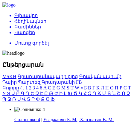
Գլխավոր
Հեղինակներ
Բաժիններ
Կարգեր
Մուտք գործել
Ընթերցարան
MSKH
Գրադարանավարի բլոգ
Գրական ակումբ
Դպիր
Պարտեզ
Գրադարանի FB
Բոլորը
(
.
1
2
3
4
6
A
C
E
G
M
S
T
W
«
Б
В
Г
К
Л
Н
О
П
Р
С
Т
У
Я
Ա
Բ
Գ
Դ
Ե
Զ
Է
Ը
Թ
Ժ
Ի
Լ
Խ
Ծ
Կ
Հ
Ձ
Ղ
Ճ
Մ
Յ
Ն
Շ
Ո
Չ
Պ
Ջ
Ռ
Ս
Վ
Տ
Ր
Փ
Ք
Օ
Ֆ
Солнышко 4
|
Есаджанян Б. М., Ханзратян В. М.