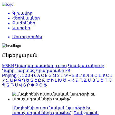
Գլխավոր
Հեղինակներ
Բաժիններ
Կարգեր
Մուտք գործել
Ընթերցարան
MSKH
Գրադարանավարի բլոգ
Գրական ակումբ
Դպիր
Պարտեզ
Գրադարանի FB
Բոլորը
(
.
1
2
3
4
6
A
C
E
G
M
S
T
W
«
Б
В
Г
К
Л
Н
О
П
Р
С
Т
У
Я
Ա
Բ
Գ
Դ
Ե
Զ
Է
Ը
Թ
Ժ
Ի
Լ
Խ
Ծ
Կ
Հ
Ձ
Ղ
Ճ
Մ
Յ
Ն
Շ
Ո
Չ
Պ
Ջ
Ռ
Ս
Վ
Տ
Ր
Փ
Ք
Օ
Ֆ
Անգլերենի ուսումնական նյութերի եւ
առաջադրանների փաթեթ՝
|
Գանջալյան