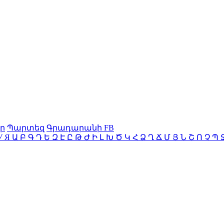
ր
Պարտեզ
Գրադարանի FB
У
Я
Ա
Բ
Գ
Դ
Ե
Զ
Է
Ը
Թ
Ժ
Ի
Լ
Խ
Ծ
Կ
Հ
Ձ
Ղ
Ճ
Մ
Յ
Ն
Շ
Ո
Չ
Պ