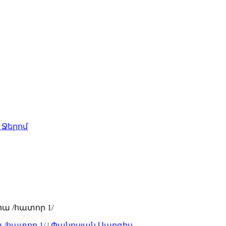
 Ջերոմ
/հատոր 1/
|
Փանոսյան Սարգիս