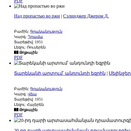
PDF
Над пропастью во ржи
|
Сэлинджер Джером Д.
Բաժին:
Գրականություն
Կարգ:
Դրամա
Տարեթիվ: 1951
Լեզու: Ռուսերեն
Թղթային
PDF
Տարեկանի արտում՝ անդունդի եզրին
|
Սելինջեր
Բաժին:
Գրականություն
Կարգ:
Վեպ
Տարեթիվ: 1951
Լեզու: Հայերեն
Թղթային
PDF
20-րդ դարի արտասահմանյան դրամատուրգիա 