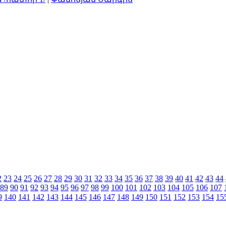
2
23
24
25
26
27
28
29
30
31
32
33
34
35
36
37
38
39
40
41
42
43
44
89
90
91
92
93
94
95
96
97
98
99
100
101
102
103
104
105
106
107
9
140
141
142
143
144
145
146
147
148
149
150
151
152
153
154
15