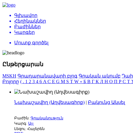
Գլխավոր
Հեղինակներ
Բաժիններ
Կարգեր
Մուտք գործել
Ընթերցարան
MSKH
Գրադարանավարի բլոգ
Գրական ակումբ
Դպի
Բոլորը
(
.
1
2
3
4
6
A
C
E
G
M
S
T
W
«
Б
В
Г
К
Л
Н
О
П
Р
С
Т
Նախաշավիղ (Աղվեսագիրք)
|
Բակունց Ակսել
Բաժին:
Գրականություն
Կարգ:
Այլ
Լեզու: Հայերեն