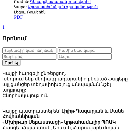
Բաժին:
Գեղարվեստական, դետեկտիվ
Կարգ:
Արտասահմանյան գրականություն
Լեզու: Ռուսերեն
PDF
1
Որոնում
Որոնել
Կայքի հարգելի ընթերցող,
Խնդրում ենք մեդիագրադարանից բեռնած ֆայլերը
այլ ցանցեր տեղափոխելուց անպայման նշել
աղբյուրը:
Շնորհակալություն
Կայքը պատրաստել են՝
Լիլիթ Ղազարյան և Մանե
Հովհաննիսյան
«Մխիթար Սեբաստացի» կրթահամալիր ՊՈԱԿ
Հասցե` Հայաստան, Երևան, Հարավարևմտյան