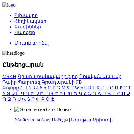
Գլխավոր
Հեղինակներ
Բաժիններ
Կարգեր
Մուտք գործել
Ընթերցարան
MSKH
Գրադարանավարի բլոգ
Գրական ակումբ
Դպիր
Պարտեզ
Գրադարանի FB
Բոլորը
(
.
1
2
3
4
6
A
C
E
G
M
S
T
W
«
Б
В
Г
К
Л
Н
О
П
Р
С
Т
У
Я
Ա
Բ
Գ
Դ
Ե
Զ
Է
Ը
Թ
Ժ
Ի
Լ
Խ
Ծ
Կ
Հ
Ձ
Ղ
Ճ
Մ
Յ
Ն
Շ
Ո
Չ
Պ
Ջ
Ռ
Ս
Վ
Տ
Ր
Փ
Ք
Օ
Ֆ
Убийство на балу Победы
|
Ագաթա Քրիստի