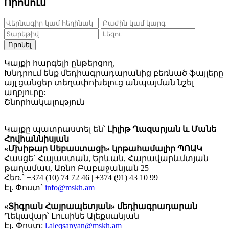
Որոնում
Որոնել
Կայքի հարգելի ընթերցող,
Խնդրում ենք մեդիագրադարանից բեռնած ֆայլերը
այլ ցանցեր տեղափոխելուց անպայման նշել
աղբյուրը:
Շնորհակալություն
Կայքը պատրաստել են՝
Լիլիթ Ղազարյան և Մանե
Հովհաննիսյան
«Մխիթար Սեբաստացի» կրթահամալիր ՊՈԱԿ
Հասցե` Հայաստան, Երևան, Հարավարևմտյան
թաղամաս, Առնո Բաբաջանյան 25
Հեռ.` +374 (10) 74 72 46 | +374 (91) 43 10 99
Էլ. Փոստ`
info@mskh.am
«Տիգրան Հայրապետյան» մեդիագրադարան
Ղեկավար՝ Լուսինե Ալեքսանյան
Էլ․ Փոստ:
l.aleqsanyan@mskh.am