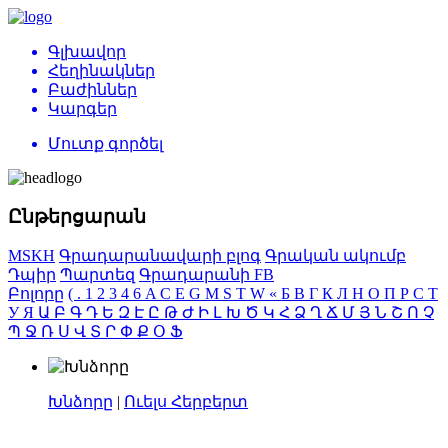
Գլխավոր
Հեղինակներ
Բաժիններ
Կարգեր
Մուտք գործել
Ընթերցարան
MSKH
Գրադարանավարի բլոգ
Գրական ակումբ
Դպիր
Պարտեզ
Գրադարանի FB
Բոլորը
(
.
1
2
3
4
6
A
C
E
G
M
S
T
W
«
Б
В
Г
К
Л
Н
О
П
Р
С
Т
У
Я
Ա
Բ
Գ
Դ
Ե
Զ
Է
Ը
Թ
Ժ
Ի
Լ
Խ
Ծ
Կ
Հ
Ձ
Ղ
Ճ
Մ
Յ
Ն
Շ
Ո
Չ
Պ
Ջ
Ռ
Ս
Վ
Տ
Ր
Փ
Ք
Օ
Ֆ
Խնձորը
|
Ուելս Հերբերտ