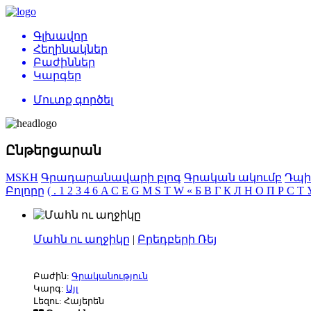
Գլխավոր
Հեղինակներ
Բաժիններ
Կարգեր
Մուտք գործել
Ընթերցարան
MSKH
Գրադարանավարի բլոգ
Գրական ակումբ
Դպի
Բոլորը
(
.
1
2
3
4
6
A
C
E
G
M
S
T
W
«
Б
В
Г
К
Л
Н
О
П
Р
С
Т
Մահն ու աղջիկը
|
Բրեդբերի Ռեյ
Բաժին:
Գրականություն
Կարգ:
Այլ
Լեզու: Հայերեն