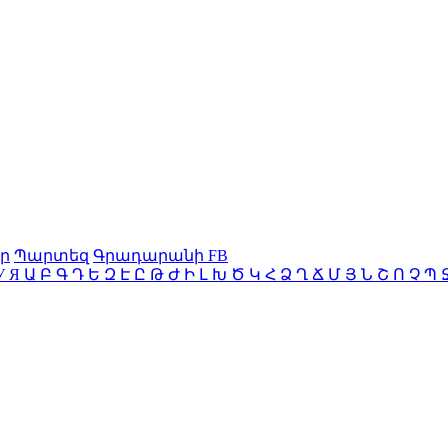
ր
Պարտեզ
Գրադարանի FB
У
Я
Ա
Բ
Գ
Դ
Ե
Զ
Է
Ը
Թ
Ժ
Ի
Լ
Խ
Ծ
Կ
Հ
Ձ
Ղ
Ճ
Մ
Յ
Ն
Շ
Ո
Չ
Պ