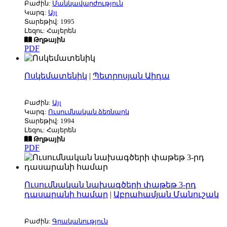
Բաժին:
Մանկավարժություն
Կարգ:
Այլ
Տարեթիվ: 1995
Լեզու: Հայերեն
Թղթային
PDF
Ոսկեմատենիկ
|
Պետրոսյան Աիդա
Բաժին:
Այլ
Կարգ:
Ուսումնական ձեռնարկ
Տարեթիվ: 1994
Լեզու: Հայերեն
Թղթային
PDF
Ուսումնական նախագծերի փաթեթ 3-րդ
դասարանի համար
|
Աբրահամյան Մանուշակ
Բաժին:
Գրականություն