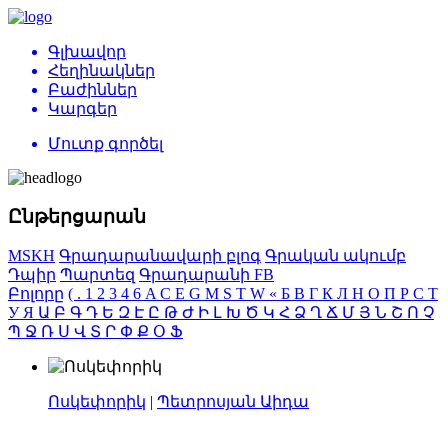
Գլխավոր
Հեղինակներ
Բաժիններ
Կարգեր
Մուտք գործել
Ընթերցարան
MSKH
Գրադարանավարի բլոգ
Գրական ակումբ
Դպիր
Պարտեզ
Գրադարանի FB
Բոլորը
(
.
1
2
3
4
6
A
C
E
G
M
S
T
W
«
Б
В
Г
К
Л
Н
О
П
Р
С
Т
У
Я
Ա
Բ
Գ
Դ
Ե
Զ
Է
Ը
Թ
Ժ
Ի
Լ
Խ
Ծ
Կ
Հ
Ձ
Ղ
Ճ
Մ
Յ
Ն
Շ
Ո
Չ
Պ
Ջ
Ռ
Ս
Վ
Տ
Ր
Փ
Ք
Օ
Ֆ
Ոսկեփորիկ
|
Պետրոսյան Աիդա