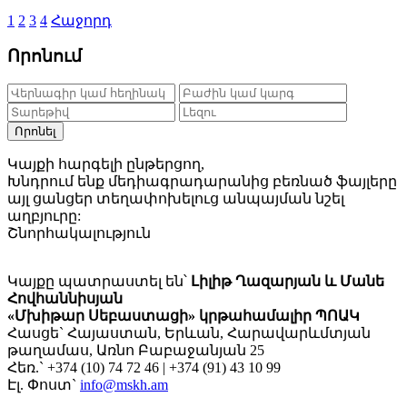
1
2
3
4
Հաջորդ
Որոնում
Որոնել
Կայքի հարգելի ընթերցող,
Խնդրում ենք մեդիագրադարանից բեռնած ֆայլերը
այլ ցանցեր տեղափոխելուց անպայման նշել
աղբյուրը:
Շնորհակալություն
Կայքը պատրաստել են՝
Լիլիթ Ղազարյան և Մանե
Հովհաննիսյան
«Մխիթար Սեբաստացի» կրթահամալիր ՊՈԱԿ
Հասցե` Հայաստան, Երևան, Հարավարևմտյան
թաղամաս, Առնո Բաբաջանյան 25
Հեռ.` +374 (10) 74 72 46 | +374 (91) 43 10 99
Էլ. Փոստ`
info@mskh.am