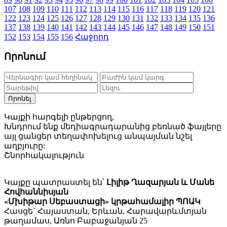
107
108
109
110
111
112
113
114
115
116
117
118
119
120
121
122
123
124
125
126
127
128
129
130
131
132
133
134
135
136
137
138
139
140
141
142
143
144
145
146
147
148
149
150
151
152
153
154
155
156
Հաջորդ
Որոնում
Որոնել
Կայքի հարգելի ընթերցող,
Խնդրում ենք մեդիագրադարանից բեռնած ֆայլերը
այլ ցանցեր տեղափոխելուց անպայման նշել
աղբյուրը:
Շնորհակալություն
Կայքը պատրաստել են՝
Լիլիթ Ղազարյան և Մանե
Հովհաննիսյան
«Մխիթար Սեբաստացի» կրթահամալիր ՊՈԱԿ
Հասցե` Հայաստան, Երևան, Հարավարևմտյան
թաղամաս, Առնո Բաբաջանյան 25