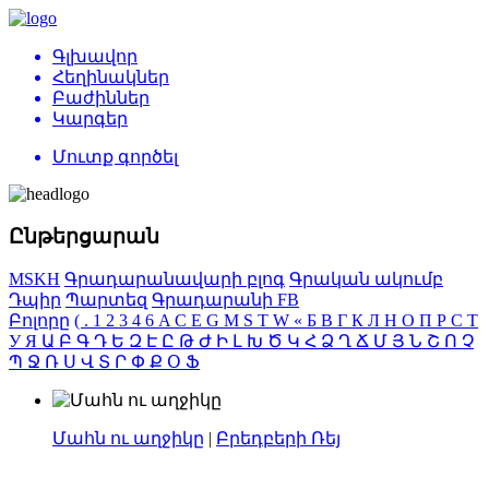
Գլխավոր
Հեղինակներ
Բաժիններ
Կարգեր
Մուտք գործել
Ընթերցարան
MSKH
Գրադարանավարի բլոգ
Գրական ակումբ
Դպիր
Պարտեզ
Գրադարանի FB
Բոլորը
(
.
1
2
3
4
6
A
C
E
G
M
S
T
W
«
Б
В
Г
К
Л
Н
О
П
Р
С
Т
У
Я
Ա
Բ
Գ
Դ
Ե
Զ
Է
Ը
Թ
Ժ
Ի
Լ
Խ
Ծ
Կ
Հ
Ձ
Ղ
Ճ
Մ
Յ
Ն
Շ
Ո
Չ
Պ
Ջ
Ռ
Ս
Վ
Տ
Ր
Փ
Ք
Օ
Ֆ
Մահն ու աղջիկը
|
Բրեդբերի Ռեյ