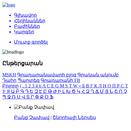
Գլխավոր
Հեղինակներ
Բաժիններ
Կարգեր
Մուտք գործել
Ընթերցարան
MSKH
Գրադարանավարի բլոգ
Գրական ակումբ
Դպիր
Պարտեզ
Գրադարանի FB
Բոլորը
(
.
1
2
3
4
6
A
C
E
G
M
S
T
W
«
Б
В
Г
К
Л
Н
О
П
Р
С
Т
У
Я
Ա
Բ
Գ
Դ
Ե
Զ
Է
Ը
Թ
Ժ
Ի
Լ
Խ
Ծ
Կ
Հ
Ձ
Ղ
Ճ
Մ
Յ
Ն
Շ
Ո
Չ
Պ
Ջ
Ռ
Ս
Վ
Տ
Ր
Փ
Ք
Օ
Ֆ
Բանք Չափավ
|
Շնորհալի Ներսես