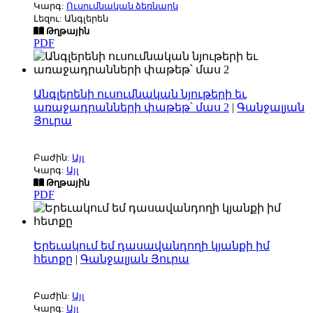
Կարգ:
Ուսումնական ձեռնարկ
Լեզու: Անգլերեն
Թղթային
PDF
Անգլերենի ուսումնական նյութերի եւ
առաջադրանների փաթեթ՝ մաս 2
|
Գանջալյան
Յուրա
Բաժին:
Այլ
Կարգ:
Այլ
Թղթային
PDF
Երեւակում եմ դասավանդողի կյանքի իմ
հետքը
|
Գանջալյան Յուրա
Բաժին:
Այլ
Կարգ:
Այլ