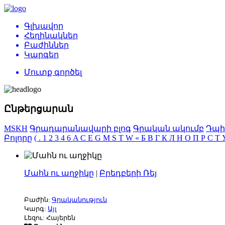
Գլխավոր
Հեղինակներ
Բաժիններ
Կարգեր
Մուտք գործել
Ընթերցարան
MSKH
Գրադարանավարի բլոգ
Գրական ակումբ
Դպի
Բոլորը
(
.
1
2
3
4
6
A
C
E
G
M
S
T
W
«
Б
В
Г
К
Л
Н
О
П
Р
С
Т
Մահն ու աղջիկը
|
Բրեդբերի Ռեյ
Բաժին:
Գրականություն
Կարգ:
Այլ
Լեզու: Հայերեն