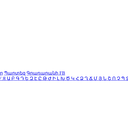
ր
Պարտեզ
Գրադարանի FB
У
Я
Ա
Բ
Գ
Դ
Ե
Զ
Է
Ը
Թ
Ժ
Ի
Լ
Խ
Ծ
Կ
Հ
Ձ
Ղ
Ճ
Մ
Յ
Ն
Շ
Ո
Չ
Պ