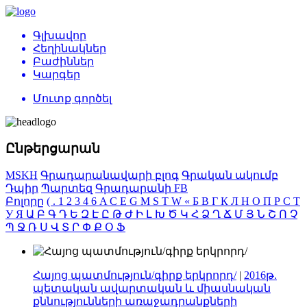
Գլխավոր
Հեղինակներ
Բաժիններ
Կարգեր
Մուտք գործել
Ընթերցարան
MSKH
Գրադարանավարի բլոգ
Գրական ակումբ
Դպիր
Պարտեզ
Գրադարանի FB
Բոլորը
(
.
1
2
3
4
6
A
C
E
G
M
S
T
W
«
Б
В
Г
К
Л
Н
О
П
Р
С
Т
У
Я
Ա
Բ
Գ
Դ
Ե
Զ
Է
Ը
Թ
Ժ
Ի
Լ
Խ
Ծ
Կ
Հ
Ձ
Ղ
Ճ
Մ
Յ
Ն
Շ
Ո
Չ
Պ
Ջ
Ռ
Ս
Վ
Տ
Ր
Փ
Ք
Օ
Ֆ
Հայոց պատմություն/գիրք երկրորդ/
|
2016թ.
պետական ավարտական և միասնական
քննությունների առաջադրանքների