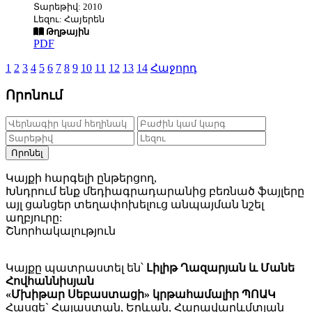
Տարեթիվ: 2010
Լեզու: Հայերեն
Թղթային
PDF
1
2
3
4
5
6
7
8
9
10
11
12
13
14
Հաջորդ
Որոնում
Որոնել
Կայքի հարգելի ընթերցող,
Խնդրում ենք մեդիագրադարանից բեռնած ֆայլերը
այլ ցանցեր տեղափոխելուց անպայման նշել
աղբյուրը:
Շնորհակալություն
Կայքը պատրաստել են՝
Լիլիթ Ղազարյան և Մանե
Հովհաննիսյան
«Մխիթար Սեբաստացի» կրթահամալիր ՊՈԱԿ
Հասցե` Հայաստան, Երևան, Հարավարևմտյան