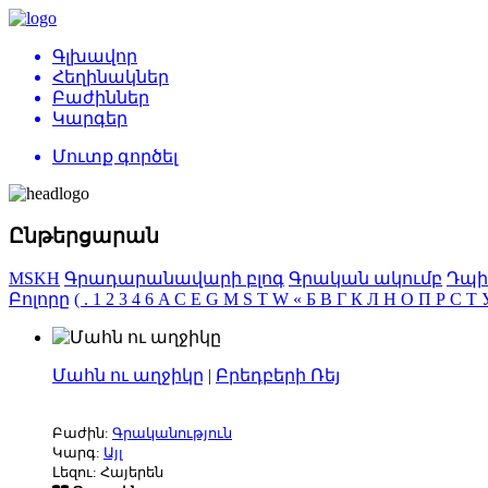
Գլխավոր
Հեղինակներ
Բաժիններ
Կարգեր
Մուտք գործել
Ընթերցարան
MSKH
Գրադարանավարի բլոգ
Գրական ակումբ
Դպի
Բոլորը
(
.
1
2
3
4
6
A
C
E
G
M
S
T
W
«
Б
В
Г
К
Л
Н
О
П
Р
С
Т
Մահն ու աղջիկը
|
Բրեդբերի Ռեյ
Բաժին:
Գրականություն
Կարգ:
Այլ
Լեզու: Հայերեն