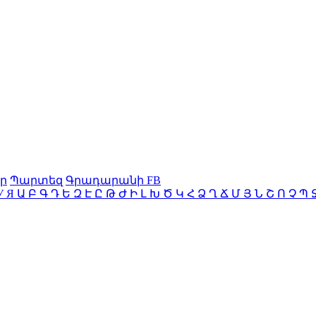
ր
Պարտեզ
Գրադարանի FB
У
Я
Ա
Բ
Գ
Դ
Ե
Զ
Է
Ը
Թ
Ժ
Ի
Լ
Խ
Ծ
Կ
Հ
Ձ
Ղ
Ճ
Մ
Յ
Ն
Շ
Ո
Չ
Պ