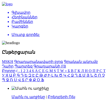
Գլխավոր
Հեղինակներ
Բաժիններ
Կարգեր
Մուտք գործել
Ընթերցարան
MSKH
Գրադարանավարի բլոգ
Գրական ակումբ
Դպիր
Պարտեզ
Գրադարանի FB
Բոլորը
(
.
1
2
3
4
6
A
C
E
G
M
S
T
W
«
Б
В
Г
К
Л
Н
О
П
Р
С
Т
У
Я
Ա
Բ
Գ
Դ
Ե
Զ
Է
Ը
Թ
Ժ
Ի
Լ
Խ
Ծ
Կ
Հ
Ձ
Ղ
Ճ
Մ
Յ
Ն
Շ
Ո
Չ
Պ
Ջ
Ռ
Ս
Վ
Տ
Ր
Փ
Ք
Օ
Ֆ
Մահն ու աղջիկը
|
Բրեդբերի Ռեյ