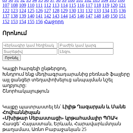
107
108
109
110
111
112
113
114
115
116
117
118
119
120
121
122
123
124
125
126
127
128
129
130
131
132
133
134
135
136
137
138
139
140
141
142
143
144
145
146
147
148
149
150
151
152
153
154
155
156
Հաջորդ
Որոնում
Որոնել
Կայքի հարգելի ընթերցող,
Խնդրում ենք մեդիագրադարանից բեռնած ֆայլերը
այլ ցանցեր տեղափոխելուց անպայման նշել
աղբյուրը:
Շնորհակալություն
Կայքը պատրաստել են՝
Լիլիթ Ղազարյան և Մանե
Հովհաննիսյան
«Մխիթար Սեբաստացի» կրթահամալիր ՊՈԱԿ
Հասցե` Հայաստան, Երևան, Հարավարևմտյան
թաղամաս, Առնո Բաբաջանյան 25