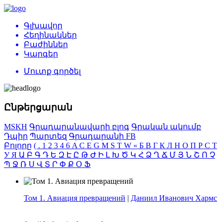
Գլխավոր
Հեղինակներ
Բաժիններ
Կարգեր
Մուտք գործել
Ընթերցարան
MSKH
Գրադարանավարի բլոգ
Գրական ակումբ
Դպիր
Պարտեզ
Գրադարանի FB
Բոլորը
(
.
1
2
3
4
6
A
C
E
G
M
S
T
W
«
Б
В
Г
К
Л
Н
О
П
Р
С
Т
У
Я
Ա
Բ
Գ
Դ
Ե
Զ
Է
Ը
Թ
Ժ
Ի
Լ
Խ
Ծ
Կ
Հ
Ձ
Ղ
Ճ
Մ
Յ
Ն
Շ
Ո
Չ
Պ
Ջ
Ռ
Ս
Վ
Տ
Ր
Փ
Ք
Օ
Ֆ
Том 1. Авиация превращений
|
Даниил Иванович Хармс