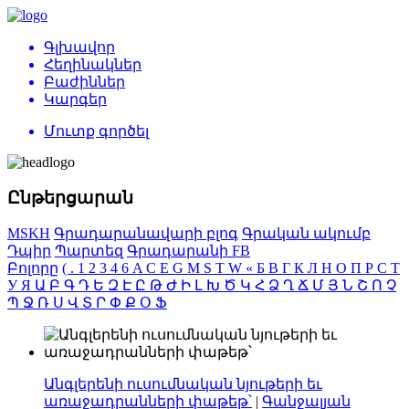
Գլխավոր
Հեղինակներ
Բաժիններ
Կարգեր
Մուտք գործել
Ընթերցարան
MSKH
Գրադարանավարի բլոգ
Գրական ակումբ
Դպիր
Պարտեզ
Գրադարանի FB
Բոլորը
(
.
1
2
3
4
6
A
C
E
G
M
S
T
W
«
Б
В
Г
К
Л
Н
О
П
Р
С
Т
У
Я
Ա
Բ
Գ
Դ
Ե
Զ
Է
Ը
Թ
Ժ
Ի
Լ
Խ
Ծ
Կ
Հ
Ձ
Ղ
Ճ
Մ
Յ
Ն
Շ
Ո
Չ
Պ
Ջ
Ռ
Ս
Վ
Տ
Ր
Փ
Ք
Օ
Ֆ
Անգլերենի ուսումնական նյութերի եւ
առաջադրանների փաթեթ՝
|
Գանջալյան