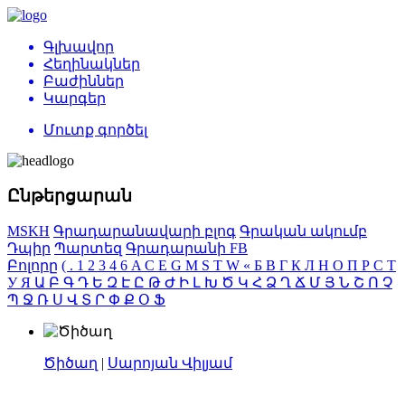
Գլխավոր
Հեղինակներ
Բաժիններ
Կարգեր
Մուտք գործել
Ընթերցարան
MSKH
Գրադարանավարի բլոգ
Գրական ակումբ
Դպիր
Պարտեզ
Գրադարանի FB
Բոլորը
(
.
1
2
3
4
6
A
C
E
G
M
S
T
W
«
Б
В
Г
К
Л
Н
О
П
Р
С
Т
У
Я
Ա
Բ
Գ
Դ
Ե
Զ
Է
Ը
Թ
Ժ
Ի
Լ
Խ
Ծ
Կ
Հ
Ձ
Ղ
Ճ
Մ
Յ
Ն
Շ
Ո
Չ
Պ
Ջ
Ռ
Ս
Վ
Տ
Ր
Փ
Ք
Օ
Ֆ
Ծիծաղ
|
Սարոյան Վիլյամ