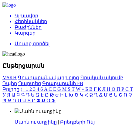
Գլխավոր
Հեղինակներ
Բաժիններ
Կարգեր
Մուտք գործել
Ընթերցարան
MSKH
Գրադարանավարի բլոգ
Գրական ակումբ
Դպիր
Պարտեզ
Գրադարանի FB
Բոլորը
(
.
1
2
3
4
6
A
C
E
G
M
S
T
W
«
Б
В
Г
К
Л
Н
О
П
Р
С
Т
У
Я
Ա
Բ
Գ
Դ
Ե
Զ
Է
Ը
Թ
Ժ
Ի
Լ
Խ
Ծ
Կ
Հ
Ձ
Ղ
Ճ
Մ
Յ
Ն
Շ
Ո
Չ
Պ
Ջ
Ռ
Ս
Վ
Տ
Ր
Փ
Ք
Օ
Ֆ
Մահն ու աղջիկը
|
Բրեդբերի Ռեյ