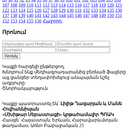
107
108
109
110
111
112
113
114
115
116
117
118
119
120
121
122
123
124
125
126
127
128
129
130
131
132
133
134
135
136
137
138
139
140
141
142
143
144
145
146
147
148
149
150
151
152
153
154
155
156
Հաջորդ
Որոնում
Որոնել
Կայքի հարգելի ընթերցող,
Խնդրում ենք մեդիագրադարանից բեռնած ֆայլերը
այլ ցանցեր տեղափոխելուց անպայման նշել
աղբյուրը:
Շնորհակալություն
Կայքը պատրաստել են՝
Լիլիթ Ղազարյան և Մանե
Հովհաննիսյան
«Մխիթար Սեբաստացի» կրթահամալիր ՊՈԱԿ
Հասցե` Հայաստան, Երևան, Հարավարևմտյան
թաղամաս, Առնո Բաբաջանյան 25