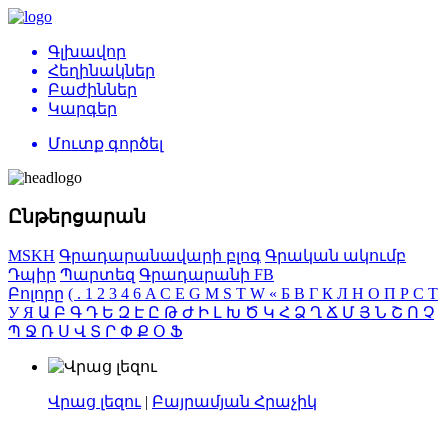
Գլխավոր
Հեղինակներ
Բաժիններ
Կարգեր
Մուտք գործել
Ընթերցարան
MSKH
Գրադարանավարի բլոգ
Գրական ակումբ
Դպիր
Պարտեզ
Գրադարանի FB
Բոլորը
(
.
1
2
3
4
6
A
C
E
G
M
S
T
W
«
Б
В
Г
К
Л
Н
О
П
Р
С
Т
У
Я
Ա
Բ
Գ
Դ
Ե
Զ
Է
Ը
Թ
Ժ
Ի
Լ
Խ
Ծ
Կ
Հ
Ձ
Ղ
Ճ
Մ
Յ
Ն
Շ
Ո
Չ
Պ
Ջ
Ռ
Ս
Վ
Տ
Ր
Փ
Ք
Օ
Ֆ
Վրաց լեզու
|
Բայրամյան Հրաչիկ