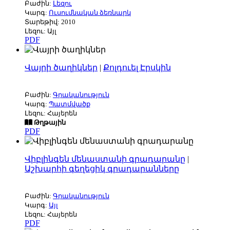
Բաժին:
Լեզու
Կարգ:
Ուսումնական ձեռնարկ
Տարեթիվ: 2010
Լեզու: Այլ
PDF
Վայրի ծաղիկներ
|
Քոլդուել Էրսկին
Բաժին:
Գրականություն
Կարգ:
Պատմվածք
Լեզու: Հայերեն
Թղթային
PDF
Վիբլինգեն մենաստանի գրադարանը
|
Աշխարհի գեղեցիկ գրադարանները
Բաժին:
Գրականություն
Կարգ:
Այլ
Լեզու: Հայերեն
PDF