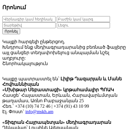
Որոնում
Որոնել
Կայքի հարգելի ընթերցող,
Խնդրում ենք մեդիագրադարանից բեռնած ֆայլերը
այլ ցանցեր տեղափոխելուց անպայման նշել
աղբյուրը:
Շնորհակալություն
Կայքը պատրաստել են՝
Լիլիթ Ղազարյան և Մանե
Հովհաննիսյան
«Մխիթար Սեբաստացի» կրթահամալիր ՊՈԱԿ
Հասցե` Հայաստան, Երևան, Հարավարևմտյան
թաղամաս, Առնո Բաբաջանյան 25
Հեռ.` +374 (10) 74 72 46 | +374 (91) 43 10 99
Էլ. Փոստ`
info@mskh.am
«Տիգրան Հայրապետյան» մեդիագրադարան
Ղեկավար՝ Լուսինե Ալեքսանյան