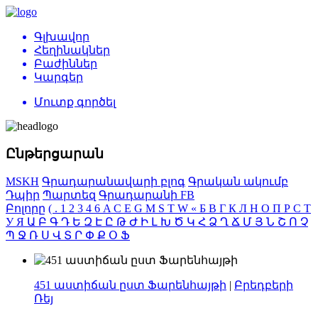
Գլխավոր
Հեղինակներ
Բաժիններ
Կարգեր
Մուտք գործել
Ընթերցարան
MSKH
Գրադարանավարի բլոգ
Գրական ակումբ
Դպիր
Պարտեզ
Գրադարանի FB
Բոլորը
(
.
1
2
3
4
6
A
C
E
G
M
S
T
W
«
Б
В
Г
К
Л
Н
О
П
Р
С
Т
У
Я
Ա
Բ
Գ
Դ
Ե
Զ
Է
Ը
Թ
Ժ
Ի
Լ
Խ
Ծ
Կ
Հ
Ձ
Ղ
Ճ
Մ
Յ
Ն
Շ
Ո
Չ
Պ
Ջ
Ռ
Ս
Վ
Տ
Ր
Փ
Ք
Օ
Ֆ
451 աստիճան ըստ Ֆարենհայթի
|
Բրեդբերի
Ռեյ