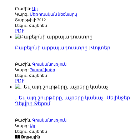
Բաժին:
Այլ
Կարգ:
Մեթոդական ձեռնարկ
Տարեթիվ: 2012
Լեզու: Հայերեն
PDF
Բաբելոնի արքայադուստրը
|
Վոլտեր
Բաժին:
Գրականություն
Կարգ:
Պատմվածք
Լեզու: Հայերեն
PDF
...Եվ այդ շուրթերը, աչքերը կանաչ
|
Սելինջեր
Դեյվիդ Ջերոմ
Բաժին:
Գրականություն
Կարգ:
Այլ
Լեզու: Հայերեն
Թղթային