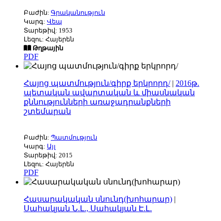
Բաժին:
Գրականություն
Կարգ:
Վեպ
Տարեթիվ: 1953
Լեզու: Հայերեն
Թղթային
PDF
Հայոց պատմություն/գիրք երկրորդ/
|
2016թ.
պետական ավարտական և միասնական
քննությունների առաջադրանքների
շտեմարան
Բաժին:
Պատմություն
Կարգ:
Այլ
Տարեթիվ: 2015
Լեզու: Հայերեն
PDF
Հասարակական սնունդ(խոհարար)
|
Սահակյան Ն.Լ., Սահակյան Է.Լ.