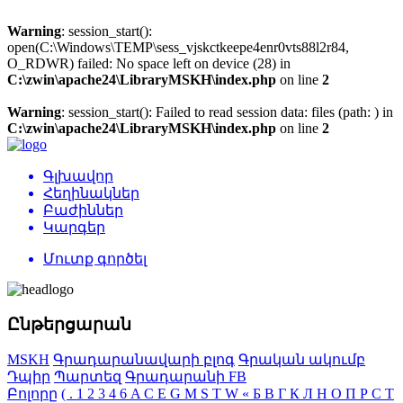
Warning
: session_start():
open(C:\Windows\TEMP\sess_vjskctkeepe4enr0vts88l2r84,
O_RDWR) failed: No space left on device (28) in
C:\zwin\apache24\LibraryMSKH\index.php
on line
2
Warning
: session_start(): Failed to read session data: files (path: ) in
C:\zwin\apache24\LibraryMSKH\index.php
on line
2
Գլխավոր
Հեղինակներ
Բաժիններ
Կարգեր
Մուտք գործել
Ընթերցարան
MSKH
Գրադարանավարի բլոգ
Գրական ակումբ
Դպիր
Պարտեզ
Գրադարանի FB
Բոլորը
(
.
1
2
3
4
6
A
C
E
G
M
S
T
W
«
Б
В
Г
К
Л
Н
О
П
Р
С
Т