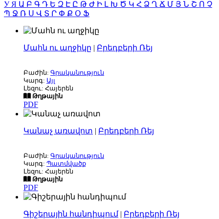
У
Я
Ա
Բ
Գ
Դ
Ե
Զ
Է
Ը
Թ
Ժ
Ի
Լ
Խ
Ծ
Կ
Հ
Ձ
Ղ
Ճ
Մ
Յ
Ն
Շ
Ո
Չ
Պ
Ջ
Ռ
Ս
Վ
Տ
Ր
Փ
Ք
Օ
Ֆ
Մահն ու աղջիկը
|
Բրեդբերի Ռեյ
Բաժին:
Գրականություն
Կարգ:
Այլ
Լեզու: Հայերեն
Թղթային
PDF
Կանաչ առավոտ
|
Բրեդբերի Ռեյ
Բաժին:
Գրականություն
Կարգ:
Պատմվածք
Լեզու: Հայերեն
Թղթային
PDF
Գիշերային հանդիպում
|
Բրեդբերի Ռեյ