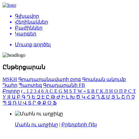
Գլխավոր
Հեղինակներ
Բաժիններ
Կարգեր
Մուտք գործել
Ընթերցարան
MSKH
Գրադարանավարի բլոգ
Գրական ակումբ
Դպիր
Պարտեզ
Գրադարանի FB
Բոլորը
(
.
1
2
3
4
6
A
C
E
G
M
S
T
W
«
Б
В
Г
К
Л
Н
О
П
Р
С
Т
У
Я
Ա
Բ
Գ
Դ
Ե
Զ
Է
Ը
Թ
Ժ
Ի
Լ
Խ
Ծ
Կ
Հ
Ձ
Ղ
Ճ
Մ
Յ
Ն
Շ
Ո
Չ
Պ
Ջ
Ռ
Ս
Վ
Տ
Ր
Փ
Ք
Օ
Ֆ
Մահն ու աղջիկը
|
Բրեդբերի Ռեյ