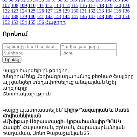
107
108
109
110
111
112
113
114
115
116
117
118
119
120
121
122
123
124
125
126
127
128
129
130
131
132
133
134
135
136
137
138
139
140
141
142
143
144
145
146
147
148
149
150
151
152
153
154
155
156
Հաջորդ
Որոնում
Որոնել
Կայքի հարգելի ընթերցող,
Խնդրում ենք մեդիագրադարանից բեռնած ֆայլերը
այլ ցանցեր տեղափոխելուց անպայման նշել
աղբյուրը:
Շնորհակալություն
Կայքը պատրաստել են՝
Լիլիթ Ղազարյան և Մանե
Հովհաննիսյան
«Մխիթար Սեբաստացի» կրթահամալիր ՊՈԱԿ
Հասցե` Հայաստան, Երևան, Հարավարևմտյան
թաղամաս, Առնո Բաբաջանյան 25