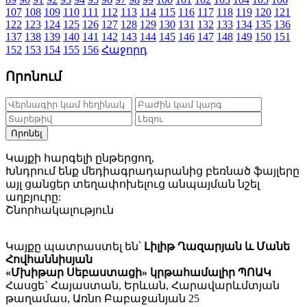
107
108
109
110
111
112
113
114
115
116
117
118
119
120
121
122
123
124
125
126
127
128
129
130
131
132
133
134
135
136
137
138
139
140
141
142
143
144
145
146
147
148
149
150
151
152
153
154
155
156
Հաջորդ
Որոնում
Որոնել
Կայքի հարգելի ընթերցող,
Խնդրում ենք մեդիագրադարանից բեռնած ֆայլերը
այլ ցանցեր տեղափոխելուց անպայման նշել
աղբյուրը:
Շնորհակալություն
Կայքը պատրաստել են՝
Լիլիթ Ղազարյան և Մանե
Հովհաննիսյան
«Մխիթար Սեբաստացի» կրթահամալիր ՊՈԱԿ
Հասցե` Հայաստան, Երևան, Հարավարևմտյան
թաղամաս, Առնո Բաբաջանյան 25