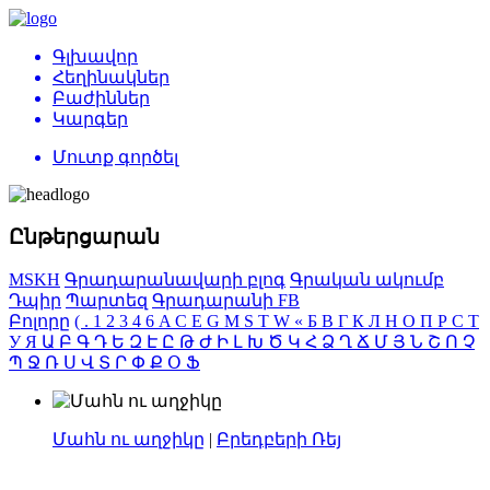
Գլխավոր
Հեղինակներ
Բաժիններ
Կարգեր
Մուտք գործել
Ընթերցարան
MSKH
Գրադարանավարի բլոգ
Գրական ակումբ
Դպիր
Պարտեզ
Գրադարանի FB
Բոլորը
(
.
1
2
3
4
6
A
C
E
G
M
S
T
W
«
Б
В
Г
К
Л
Н
О
П
Р
С
Т
У
Я
Ա
Բ
Գ
Դ
Ե
Զ
Է
Ը
Թ
Ժ
Ի
Լ
Խ
Ծ
Կ
Հ
Ձ
Ղ
Ճ
Մ
Յ
Ն
Շ
Ո
Չ
Պ
Ջ
Ռ
Ս
Վ
Տ
Ր
Փ
Ք
Օ
Ֆ
Մահն ու աղջիկը
|
Բրեդբերի Ռեյ