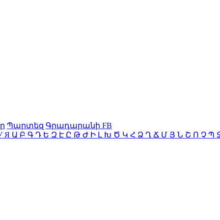
ր
Պարտեզ
Գրադարանի FB
У
Я
Ա
Բ
Գ
Դ
Ե
Զ
Է
Ը
Թ
Ժ
Ի
Լ
Խ
Ծ
Կ
Հ
Ձ
Ղ
Ճ
Մ
Յ
Ն
Շ
Ո
Չ
Պ