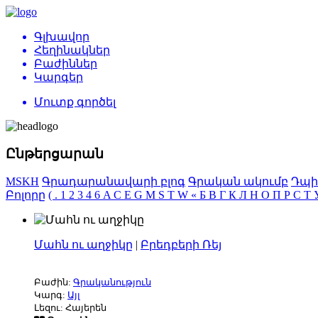
Գլխավոր
Հեղինակներ
Բաժիններ
Կարգեր
Մուտք գործել
Ընթերցարան
MSKH
Գրադարանավարի բլոգ
Գրական ակումբ
Դպի
Բոլորը
(
.
1
2
3
4
6
A
C
E
G
M
S
T
W
«
Б
В
Г
К
Л
Н
О
П
Р
С
Т
Մահն ու աղջիկը
|
Բրեդբերի Ռեյ
Բաժին:
Գրականություն
Կարգ:
Այլ
Լեզու: Հայերեն