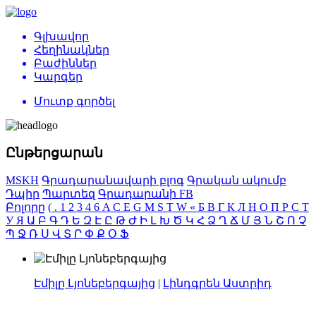
Գլխավոր
Հեղինակներ
Բաժիններ
Կարգեր
Մուտք գործել
Ընթերցարան
MSKH
Գրադարանավարի բլոգ
Գրական ակումբ
Դպիր
Պարտեզ
Գրադարանի FB
Բոլորը
(
.
1
2
3
4
6
A
C
E
G
M
S
T
W
«
Б
В
Г
К
Л
Н
О
П
Р
С
Т
У
Я
Ա
Բ
Գ
Դ
Ե
Զ
Է
Ը
Թ
Ժ
Ի
Լ
Խ
Ծ
Կ
Հ
Ձ
Ղ
Ճ
Մ
Յ
Ն
Շ
Ո
Չ
Պ
Ջ
Ռ
Ս
Վ
Տ
Ր
Փ
Ք
Օ
Ֆ
Էմիլը Լյոնեբերգայից
|
Լինդգրեն Աստրիդ