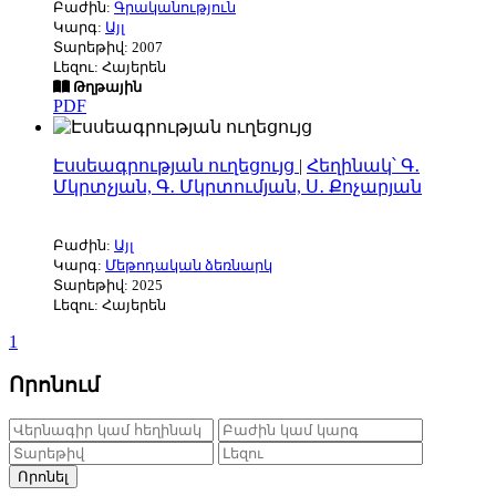
Բաժին:
Գրականություն
Կարգ:
Այլ
Տարեթիվ: 2007
Լեզու: Հայերեն
Թղթային
PDF
Էսսեագրության ուղեցույց
|
Հեղինակ՝ Գ․
Մկրտչյան, Գ․ Մկրտումյան, Ս․ Քոչարյան
Բաժին:
Այլ
Կարգ:
Մեթոդական ձեռնարկ
Տարեթիվ: 2025
Լեզու: Հայերեն
1
Որոնում
Որոնել