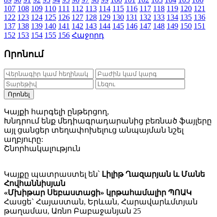
107
108
109
110
111
112
113
114
115
116
117
118
119
120
121
122
123
124
125
126
127
128
129
130
131
132
133
134
135
136
137
138
139
140
141
142
143
144
145
146
147
148
149
150
151
152
153
154
155
156
Հաջորդ
Որոնում
Որոնել
Կայքի հարգելի ընթերցող,
Խնդրում ենք մեդիագրադարանից բեռնած ֆայլերը
այլ ցանցեր տեղափոխելուց անպայման նշել
աղբյուրը:
Շնորհակալություն
Կայքը պատրաստել են՝
Լիլիթ Ղազարյան և Մանե
Հովհաննիսյան
«Մխիթար Սեբաստացի» կրթահամալիր ՊՈԱԿ
Հասցե` Հայաստան, Երևան, Հարավարևմտյան
թաղամաս, Առնո Բաբաջանյան 25