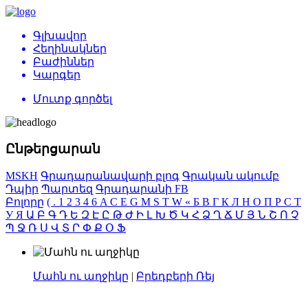
Գլխավոր
Հեղինակներ
Բաժիններ
Կարգեր
Մուտք գործել
Ընթերցարան
MSKH
Գրադարանավարի բլոգ
Գրական ակումբ
Դպիր
Պարտեզ
Գրադարանի FB
Բոլորը
(
.
1
2
3
4
6
A
C
E
G
M
S
T
W
«
Б
В
Г
К
Л
Н
О
П
Р
С
Т
У
Я
Ա
Բ
Գ
Դ
Ե
Զ
Է
Ը
Թ
Ժ
Ի
Լ
Խ
Ծ
Կ
Հ
Ձ
Ղ
Ճ
Մ
Յ
Ն
Շ
Ո
Չ
Պ
Ջ
Ռ
Ս
Վ
Տ
Ր
Փ
Ք
Օ
Ֆ
Մահն ու աղջիկը
|
Բրեդբերի Ռեյ