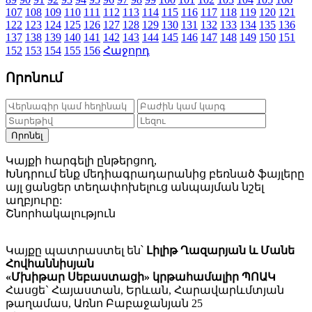
107
108
109
110
111
112
113
114
115
116
117
118
119
120
121
122
123
124
125
126
127
128
129
130
131
132
133
134
135
136
137
138
139
140
141
142
143
144
145
146
147
148
149
150
151
152
153
154
155
156
Հաջորդ
Որոնում
Որոնել
Կայքի հարգելի ընթերցող,
Խնդրում ենք մեդիագրադարանից բեռնած ֆայլերը
այլ ցանցեր տեղափոխելուց անպայման նշել
աղբյուրը:
Շնորհակալություն
Կայքը պատրաստել են՝
Լիլիթ Ղազարյան և Մանե
Հովհաննիսյան
«Մխիթար Սեբաստացի» կրթահամալիր ՊՈԱԿ
Հասցե` Հայաստան, Երևան, Հարավարևմտյան
թաղամաս, Առնո Բաբաջանյան 25