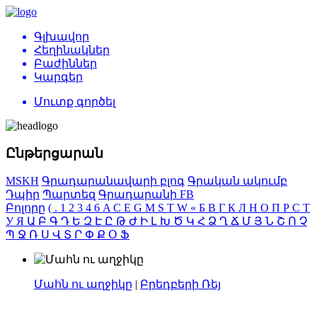
Գլխավոր
Հեղինակներ
Բաժիններ
Կարգեր
Մուտք գործել
Ընթերցարան
MSKH
Գրադարանավարի բլոգ
Գրական ակումբ
Դպիր
Պարտեզ
Գրադարանի FB
Բոլորը
(
.
1
2
3
4
6
A
C
E
G
M
S
T
W
«
Б
В
Г
К
Л
Н
О
П
Р
С
Т
У
Я
Ա
Բ
Գ
Դ
Ե
Զ
Է
Ը
Թ
Ժ
Ի
Լ
Խ
Ծ
Կ
Հ
Ձ
Ղ
Ճ
Մ
Յ
Ն
Շ
Ո
Չ
Պ
Ջ
Ռ
Ս
Վ
Տ
Ր
Փ
Ք
Օ
Ֆ
Մահն ու աղջիկը
|
Բրեդբերի Ռեյ