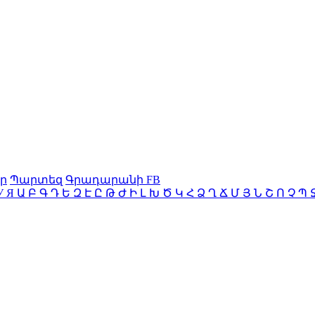
ր
Պարտեզ
Գրադարանի FB
У
Я
Ա
Բ
Գ
Դ
Ե
Զ
Է
Ը
Թ
Ժ
Ի
Լ
Խ
Ծ
Կ
Հ
Ձ
Ղ
Ճ
Մ
Յ
Ն
Շ
Ո
Չ
Պ