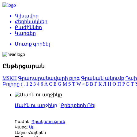
Գլխավոր
Հեղինակներ
Բաժիններ
Կարգեր
Մուտք գործել
Ընթերցարան
MSKH
Գրադարանավարի բլոգ
Գրական ակումբ
Դպի
Բոլորը
(
.
1
2
3
4
6
A
C
E
G
M
S
T
W
«
Б
В
Г
К
Л
Н
О
П
Р
С
Т
Մահն ու աղջիկը
|
Բրեդբերի Ռեյ
Բաժին:
Գրականություն
Կարգ:
Այլ
Լեզու: Հայերեն