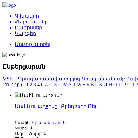
Գլխավոր
Հեղինակներ
Բաժիններ
Կարգեր
Մուտք գործել
Ընթերցարան
MSKH
Գրադարանավարի բլոգ
Գրական ակումբ
Դպի
Բոլորը
(
.
1
2
3
4
6
A
C
E
G
M
S
T
W
«
Б
В
Г
К
Л
Н
О
П
Р
С
Т
Մահն ու աղջիկը
|
Բրեդբերի Ռեյ
Բաժին:
Գրականություն
Կարգ:
Այլ
Լեզու: Հայերեն