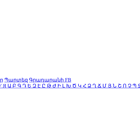
ր
Պարտեզ
Գրադարանի FB
У
Я
Ա
Բ
Գ
Դ
Ե
Զ
Է
Ը
Թ
Ժ
Ի
Լ
Խ
Ծ
Կ
Հ
Ձ
Ղ
Ճ
Մ
Յ
Ն
Շ
Ո
Չ
Պ