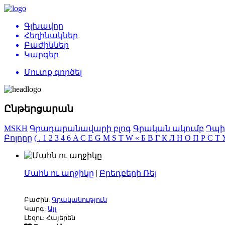
Գլխավոր
Հեղինակներ
Բաժիններ
Կարգեր
Մուտք գործել
Ընթերցարան
MSKH
Գրադարանավարի բլոգ
Գրական ակումբ
Դպի
Բոլորը
(
.
1
2
3
4
6
A
C
E
G
M
S
T
W
«
Б
В
Г
К
Л
Н
О
П
Р
С
Т
Մահն ու աղջիկը
|
Բրեդբերի Ռեյ
Բաժին:
Գրականություն
Կարգ:
Այլ
Լեզու: Հայերեն