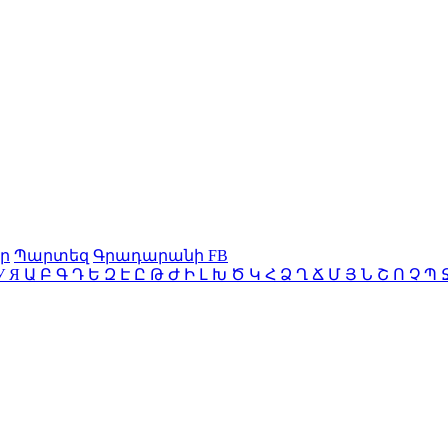
ր
Պարտեզ
Գրադարանի FB
У
Я
Ա
Բ
Գ
Դ
Ե
Զ
Է
Ը
Թ
Ժ
Ի
Լ
Խ
Ծ
Կ
Հ
Ձ
Ղ
Ճ
Մ
Յ
Ն
Շ
Ո
Չ
Պ