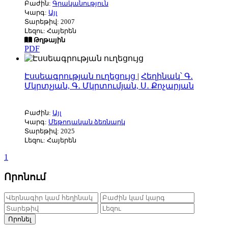
Բաժին:
Գրականություն
Կարգ:
Այլ
Տարեթիվ: 2007
Լեզու: Հայերեն
Թղթային
PDF
Էսսեագրության ուղեցույց
|
Հեղինակ՝ Գ․
Մկրտչյան, Գ․ Մկրտումյան, Ս․ Քոչարյան
Բաժին:
Այլ
Կարգ:
Մեթոդական ձեռնարկ
Տարեթիվ: 2025
Լեզու: Հայերեն
1
Որոնում
Որոնել