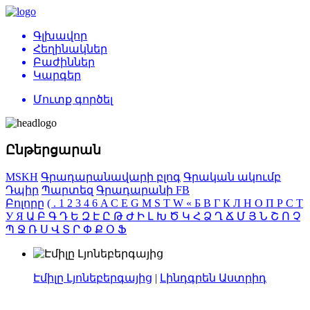
Գլխավոր
Հեղինակներ
Բաժիններ
Կարգեր
Մուտք գործել
Ընթերցարան
MSKH
Գրադարանավարի բլոգ
Գրական ակումբ
Դպիր
Պարտեզ
Գրադարանի FB
Բոլորը
(
.
1
2
3
4
6
A
C
E
G
M
S
T
W
«
Б
В
Г
К
Л
Н
О
П
Р
С
Т
У
Я
Ա
Բ
Գ
Դ
Ե
Զ
Է
Ը
Թ
Ժ
Ի
Լ
Խ
Ծ
Կ
Հ
Ձ
Ղ
Ճ
Մ
Յ
Ն
Շ
Ո
Չ
Պ
Ջ
Ռ
Ս
Վ
Տ
Ր
Փ
Ք
Օ
Ֆ
Էմիլը Լյոնեբերգայից
|
Լինդգրեն Աստրիդ