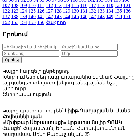
107
108
109
110
111
112
113
114
115
116
117
118
119
120
121
122
123
124
125
126
127
128
129
130
131
132
133
134
135
136
137
138
139
140
141
142
143
144
145
146
147
148
149
150
151
152
153
154
155
156
Հաջորդ
Որոնում
Որոնել
Կայքի հարգելի ընթերցող,
Խնդրում ենք մեդիագրադարանից բեռնած ֆայլերը
այլ ցանցեր տեղափոխելուց անպայման նշել
աղբյուրը:
Շնորհակալություն
Կայքը պատրաստել են՝
Լիլիթ Ղազարյան և Մանե
Հովհաննիսյան
«Մխիթար Սեբաստացի» կրթահամալիր ՊՈԱԿ
Հասցե` Հայաստան, Երևան, Հարավարևմտյան
թաղամաս, Առնո Բաբաջանյան 25