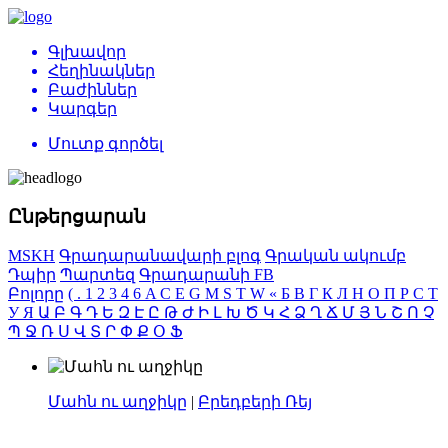
Գլխավոր
Հեղինակներ
Բաժիններ
Կարգեր
Մուտք գործել
Ընթերցարան
MSKH
Գրադարանավարի բլոգ
Գրական ակումբ
Դպիր
Պարտեզ
Գրադարանի FB
Բոլորը
(
.
1
2
3
4
6
A
C
E
G
M
S
T
W
«
Б
В
Г
К
Л
Н
О
П
Р
С
Т
У
Я
Ա
Բ
Գ
Դ
Ե
Զ
Է
Ը
Թ
Ժ
Ի
Լ
Խ
Ծ
Կ
Հ
Ձ
Ղ
Ճ
Մ
Յ
Ն
Շ
Ո
Չ
Պ
Ջ
Ռ
Ս
Վ
Տ
Ր
Փ
Ք
Օ
Ֆ
Մահն ու աղջիկը
|
Բրեդբերի Ռեյ