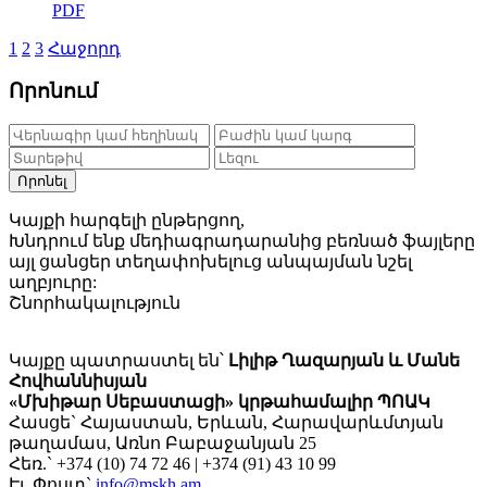
PDF
1
2
3
Հաջորդ
Որոնում
Որոնել
Կայքի հարգելի ընթերցող,
Խնդրում ենք մեդիագրադարանից բեռնած ֆայլերը
այլ ցանցեր տեղափոխելուց անպայման նշել
աղբյուրը:
Շնորհակալություն
Կայքը պատրաստել են՝
Լիլիթ Ղազարյան և Մանե
Հովհաննիսյան
«Մխիթար Սեբաստացի» կրթահամալիր ՊՈԱԿ
Հասցե` Հայաստան, Երևան, Հարավարևմտյան
թաղամաս, Առնո Բաբաջանյան 25
Հեռ.` +374 (10) 74 72 46 | +374 (91) 43 10 99
Էլ. Փոստ`
info@mskh.am