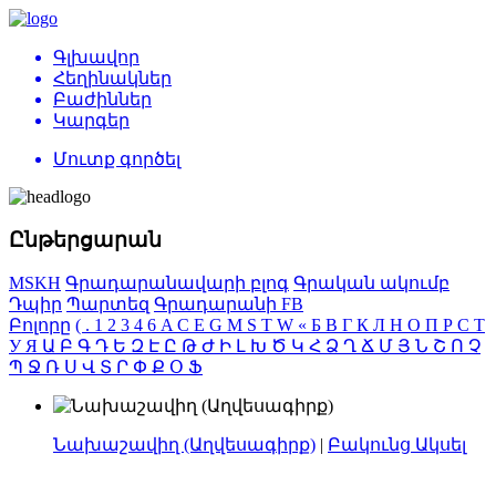
Գլխավոր
Հեղինակներ
Բաժիններ
Կարգեր
Մուտք գործել
Ընթերցարան
MSKH
Գրադարանավարի բլոգ
Գրական ակումբ
Դպիր
Պարտեզ
Գրադարանի FB
Բոլորը
(
.
1
2
3
4
6
A
C
E
G
M
S
T
W
«
Б
В
Г
К
Л
Н
О
П
Р
С
Т
У
Я
Ա
Բ
Գ
Դ
Ե
Զ
Է
Ը
Թ
Ժ
Ի
Լ
Խ
Ծ
Կ
Հ
Ձ
Ղ
Ճ
Մ
Յ
Ն
Շ
Ո
Չ
Պ
Ջ
Ռ
Ս
Վ
Տ
Ր
Փ
Ք
Օ
Ֆ
Նախաշավիղ (Աղվեսագիրք)
|
Բակունց Ակսել