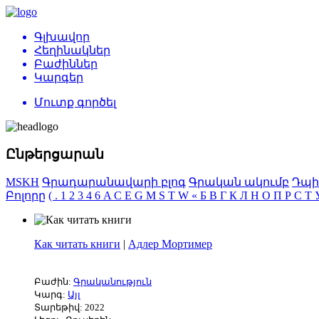
Գլխավոր
Հեղինակներ
Բաժիններ
Կարգեր
Մուտք գործել
Ընթերցարան
MSKH
Գրադարանավարի բլոգ
Գրական ակումբ
Դպի
Բոլորը
(
.
1
2
3
4
6
A
C
E
G
M
S
T
W
«
Б
В
Г
К
Л
Н
О
П
Р
С
Т
Как читать книги
|
Адлер Мортимер
Բաժին:
Գրականություն
Կարգ:
Այլ
Տարեթիվ: 2022