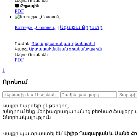
Լեզու: Ռուսերեն
Թղթային
PDF
Коттедж ,,Соловей,,
|
Ագաթա Քրիստի
Բաժին:
Գեղարվեստական, դետեկտիվ
Կարգ:
Արտասահմանյան գրականություն
Լեզու: Ռուսերեն
PDF
1
Որոնում
Կայքի հարգելի ընթերցող,
Խնդրում ենք մեդիագրադարանից բեռնած ֆայլերը ա
Շնորհակալություն
Կայքը պատրաստել են՝
Լիլիթ Ղազարյան և Մանե Հ