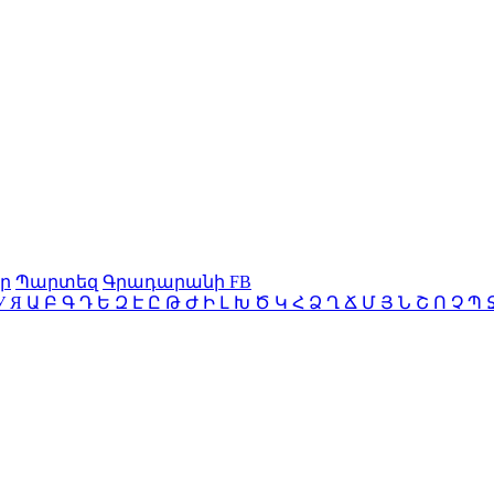
ր
Պարտեզ
Գրադարանի FB
У
Я
Ա
Բ
Գ
Դ
Ե
Զ
Է
Ը
Թ
Ժ
Ի
Լ
Խ
Ծ
Կ
Հ
Ձ
Ղ
Ճ
Մ
Յ
Ն
Շ
Ո
Չ
Պ