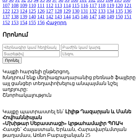
107
108
109
110
111
112
113
114
115
116
117
118
119
120
121
122
123
124
125
126
127
128
129
130
131
132
133
134
135
136
137
138
139
140
141
142
143
144
145
146
147
148
149
150
151
152
153
154
155
156
Հաջորդ
Որոնում
Որոնել
Կայքի հարգելի ընթերցող,
Խնդրում ենք մեդիագրադարանից բեռնած ֆայլերը
այլ ցանցեր տեղափոխելուց անպայման նշել
աղբյուրը:
Շնորհակալություն
Կայքը պատրաստել են՝
Լիլիթ Ղազարյան և Մանե
Հովհաննիսյան
«Մխիթար Սեբաստացի» կրթահամալիր ՊՈԱԿ
Հասցե` Հայաստան, Երևան, Հարավարևմտյան
թաղամաս, Առնո Բաբաջանյան 25