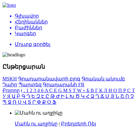
Գլխավոր
Հեղինակներ
Բաժիններ
Կարգեր
Մուտք գործել
Ընթերցարան
MSKH
Գրադարանավարի բլոգ
Գրական ակումբ
Դպիր
Պարտեզ
Գրադարանի FB
Բոլորը
(
.
1
2
3
4
6
A
C
E
G
M
S
T
W
«
Б
В
Г
К
Л
Н
О
П
Р
С
Т
У
Я
Ա
Բ
Գ
Դ
Ե
Զ
Է
Ը
Թ
Ժ
Ի
Լ
Խ
Ծ
Կ
Հ
Ձ
Ղ
Ճ
Մ
Յ
Ն
Շ
Ո
Չ
Պ
Ջ
Ռ
Ս
Վ
Տ
Ր
Փ
Ք
Օ
Ֆ
Մահն ու աղջիկը
|
Բրեդբերի Ռեյ