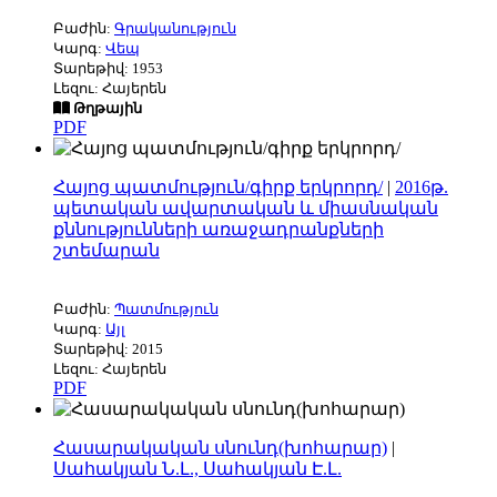
Բաժին:
Գրականություն
Կարգ:
Վեպ
Տարեթիվ: 1953
Լեզու: Հայերեն
Թղթային
PDF
Հայոց պատմություն/գիրք երկրորդ/
|
2016թ.
պետական ավարտական և միասնական
քննությունների առաջադրանքների
շտեմարան
Բաժին:
Պատմություն
Կարգ:
Այլ
Տարեթիվ: 2015
Լեզու: Հայերեն
PDF
Հասարակական սնունդ(խոհարար)
|
Սահակյան Ն.Լ., Սահակյան Է.Լ.