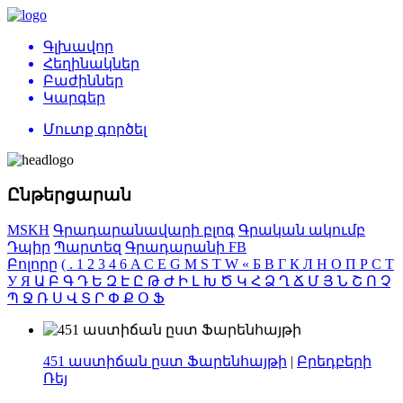
Գլխավոր
Հեղինակներ
Բաժիններ
Կարգեր
Մուտք գործել
Ընթերցարան
MSKH
Գրադարանավարի բլոգ
Գրական ակումբ
Դպիր
Պարտեզ
Գրադարանի FB
Բոլորը
(
.
1
2
3
4
6
A
C
E
G
M
S
T
W
«
Б
В
Г
К
Л
Н
О
П
Р
С
Т
У
Я
Ա
Բ
Գ
Դ
Ե
Զ
Է
Ը
Թ
Ժ
Ի
Լ
Խ
Ծ
Կ
Հ
Ձ
Ղ
Ճ
Մ
Յ
Ն
Շ
Ո
Չ
Պ
Ջ
Ռ
Ս
Վ
Տ
Ր
Փ
Ք
Օ
Ֆ
451 աստիճան ըստ Ֆարենհայթի
|
Բրեդբերի
Ռեյ