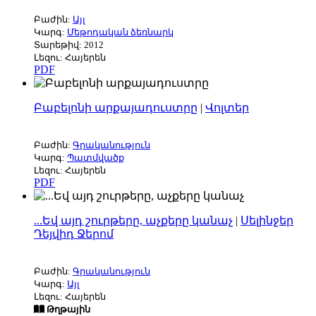
Բաժին:
Այլ
Կարգ:
Մեթոդական ձեռնարկ
Տարեթիվ: 2012
Լեզու: Հայերեն
PDF
Բաբելոնի արքայադուստրը
|
Վոլտեր
Բաժին:
Գրականություն
Կարգ:
Պատմվածք
Լեզու: Հայերեն
PDF
...Եվ այդ շուրթերը, աչքերը կանաչ
|
Սելինջեր
Դեյվիդ Ջերոմ
Բաժին:
Գրականություն
Կարգ:
Այլ
Լեզու: Հայերեն
Թղթային