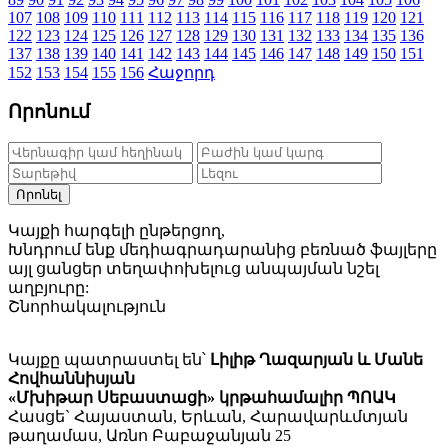
107
108
109
110
111
112
113
114
115
116
117
118
119
120
121
122
123
124
125
126
127
128
129
130
131
132
133
134
135
136
137
138
139
140
141
142
143
144
145
146
147
148
149
150
151
152
153
154
155
156
Հաջորդ
Որոնում
Որոնել
Կայքի հարգելի ընթերցող,
Խնդրում ենք մեդիագրադարանից բեռնած ֆայլերը
այլ ցանցեր տեղափոխելուց անպայման նշել
աղբյուրը:
Շնորհակալություն
Կայքը պատրաստել են՝
Լիլիթ Ղազարյան և Մանե
Հովհաննիսյան
«Մխիթար Սեբաստացի» կրթահամալիր ՊՈԱԿ
Հասցե` Հայաստան, Երևան, Հարավարևմտյան
թաղամաս, Առնո Բաբաջանյան 25