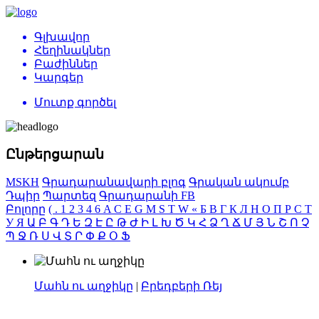
Գլխավոր
Հեղինակներ
Բաժիններ
Կարգեր
Մուտք գործել
Ընթերցարան
MSKH
Գրադարանավարի բլոգ
Գրական ակումբ
Դպիր
Պարտեզ
Գրադարանի FB
Բոլորը
(
.
1
2
3
4
6
A
C
E
G
M
S
T
W
«
Б
В
Г
К
Л
Н
О
П
Р
С
Т
У
Я
Ա
Բ
Գ
Դ
Ե
Զ
Է
Ը
Թ
Ժ
Ի
Լ
Խ
Ծ
Կ
Հ
Ձ
Ղ
Ճ
Մ
Յ
Ն
Շ
Ո
Չ
Պ
Ջ
Ռ
Ս
Վ
Տ
Ր
Փ
Ք
Օ
Ֆ
Մահն ու աղջիկը
|
Բրեդբերի Ռեյ